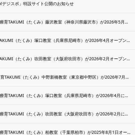
o!デジスポ」特設サイト公開のお知らせ
運動療育TAKUMI（たくみ）藤沢教室（神奈川県藤沢市）が2026年5月にオープン！
運動療育TAKUMI（たくみ）塚口教室（兵庫県尼崎市）が2026年4月オープンしました...
運動療育TAKUMI（たくみ）吹田教室（大阪府吹田市）が2026年2月オープンしました...
運動療育TAKUMI（たくみ）中野新橋教室（東京都中野区）が2026年7月にオープン！
運動療育TAKUMI（たくみ）塚口教室（兵庫県尼崎市）が2026年4月にオープン！
運動療育TAKUMI（たくみ）吹田教室（大阪府吹田市）が2026年2月にオープン！
運動療育TAKUMI（たくみ）柏教室（千葉県柏市）が2025年8月1日オープン！