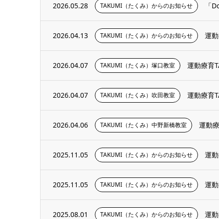
2026.05.28
「D
TAKUMI（たくみ）からのお知らせ
2026.04.13
TAKUMI（たくみ）からのお知らせ
2026.04.07
TAKUMI（たくみ）塚口教室
2026.04.07
TAKUMI（たくみ）吹田教室
2026.04.06
TAKUMI（たくみ）中野新橋教室
2025.11.05
TAKUMI（たくみ）からのお知らせ
2025.11.05
TAKUMI（たくみ）からのお知らせ
2025.08.01
TAKUMI（たくみ）からのお知らせ