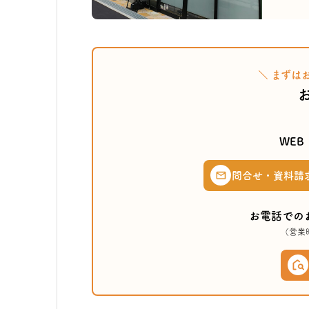
＼ まずは
WEB
問合せ・資料請
お電話での
（営業