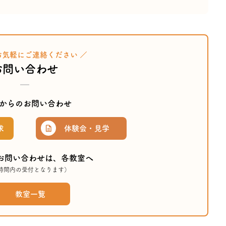
お気軽にご連絡ください ／
お問い合わせ
 からのお問い合わせ
求
体験会・見学
お問い合わせは、各教室へ
時間内の受付となります）
教室一覧