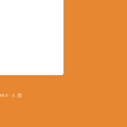
神奈川・大