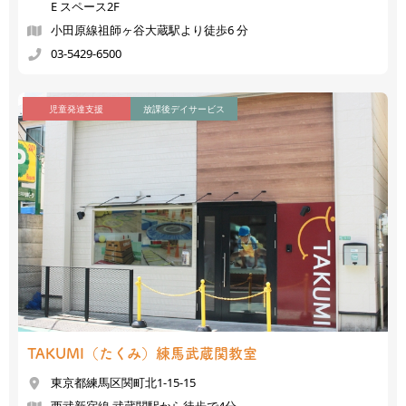
E スペース2F
小田原線祖師ヶ谷大蔵駅より徒歩6 分
03-5429-6500
児童発達支援
放課後デイサービス
TAKUMI（たくみ）
練馬武蔵関教室
東京都練馬区関町北1-15-15