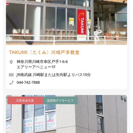
TAKUMI（たくみ）
川崎戸手教室
神奈川県川崎市幸区戸手1-6-6
エアリーアベニュー1F
JR南武線 川崎駅または矢向駅よりバス10分
044-742-7888
児童発達支援
放課後デイサービス