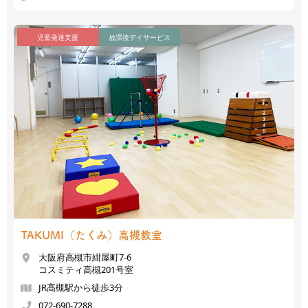
児童発達支援
放課後デイサービス
TAKUMI（たくみ）
高槻教室
大阪府高槻市紺屋町7-6
コスミティ高槻201号室
JR高槻駅から徒歩3分
072-690-7288