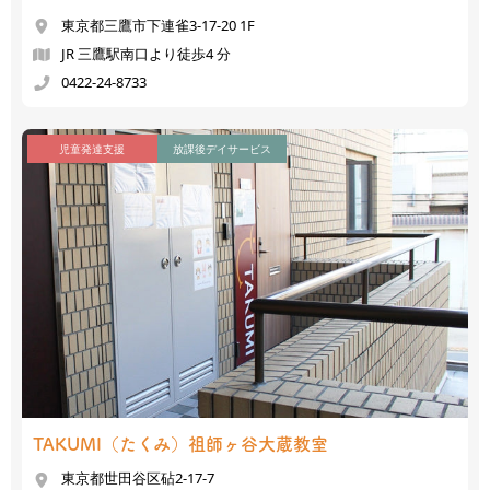
東京都三鷹市下連雀3-17-20 1F
JR 三鷹駅南口より徒歩4 分
0422-24-8733
児童発達支援
放課後デイサービス
TAKUMI（たくみ）
祖師ヶ谷大蔵教室
東京都世田谷区砧2-17-7