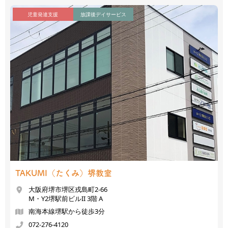
児童発達支援
放課後デイサービス
TAKUMI（たくみ）
堺教室
大阪府堺市堺区戎島町2-66
M・Y2堺駅前ビルII 3階 A
南海本線堺駅から徒歩3分
072-276-4120