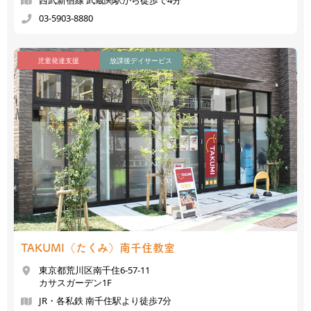
西武新宿線 武蔵関駅から徒歩で4分
03-5903-8880
児童発達支援
放課後デイサービス
TAKUMI（たくみ）
南千住教室
東京都荒川区南千住6-57-11
カサスガーデン1F
JR・各私鉄 南千住駅より徒歩7分