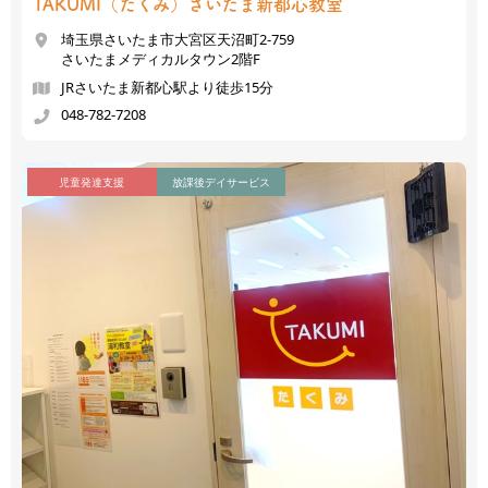
TAKUMI（たくみ）
さいたま新都心教室
埼玉県さいたま市大宮区天沼町2-759
さいたまメディカルタウン2階F
JRさいたま新都心駅より徒歩15分
048-782-7208
児童発達支援
放課後デイサービス