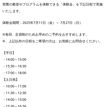
実際の教室やプログラムを体験できる「体験会」を下記日程で実施
いたします。
体験会期間：2025年7月11日（金）～ 7月27日（日）
※各回、定員制のためお早めのご予約をおすすめします。
※、上記以外の日程をご希望の方は、お気軽にお問合せください。
【平日】
・14:00～15:00
・15:30～16:30
・17:00～18:00
【土日祝】
・10:00～11:00
・11:30～12:30
・14:00～15:00
・15:30～16:30