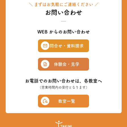
＼ まずはお気軽にご連絡ください ／
お問い合わせ
WEB からのお問い合わせ
問合せ・資料請求
体験会・見学
お電話でのお問い合わせは、各教室へ
（営業時間内の受付となります）
教室一覧