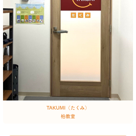
TAKUMI（たくみ）
柏教室