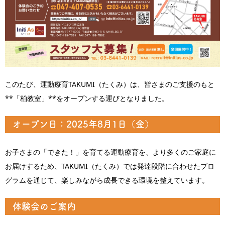
このたび、運動療育TAKUMI（たくみ）は、皆さまのご支援のもと
**「柏教室」**をオープンする運びとなりました。
オープン日：2025年8月1日（金）
お子さまの「できた！」を育てる運動療育を、より多くのご家庭に
お届けするため、TAKUMI（たくみ）では発達段階に合わせたプロ
グラムを通じて、楽しみながら成長できる環境を整えています。
体験会のご案内