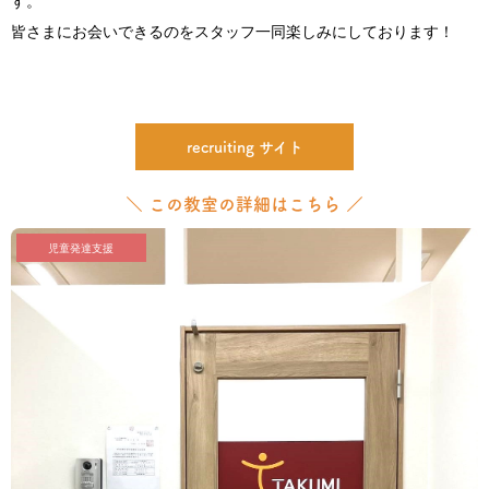
す。
皆さまにお会いできるのをスタッフ一同楽しみにしております！
recruiting サイト
＼ この教室の詳細はこちら ／
児童発達支援