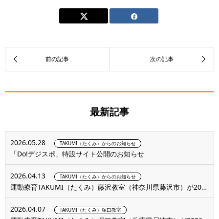
最新記事
2026.05.28
TAKUMI（たくみ）からのお知らせ
「Do!デジスポ」特設サイト公開のお知らせ
2026.04.13
TAKUMI（たくみ）からのお知らせ
運動療育TAKUMI（たくみ）藤沢教室（神奈川県藤沢市）が2026年5月にオープン！
2026.04.07
TAKUMI（たくみ）塚口教室