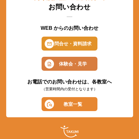
お問い合わせ
WEB からのお問い合わせ
問合せ・資料請求
体験会・見学
お電話でのお問い合わせは、各教室へ
（営業時間内の受付となります）
教室一覧