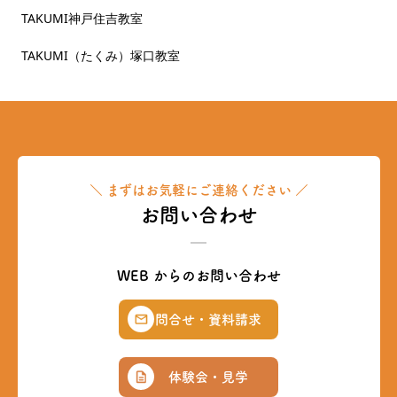
TAKUMI神戸住吉教室
TAKUMI（たくみ）塚口教室
＼ まずはお気軽にご連絡ください ／
お問い合わせ
WEB からのお問い合わせ
問合せ・資料請求
体験会・見学