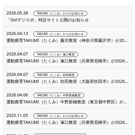
2026.05.28
TAKUMI（たくみ）からのお知らせ
「Do!デジスポ」特設サイト公開のお知らせ
2026.04.13
TAKUMI（たくみ）からのお知らせ
運動療育TAKUMI（たくみ）藤沢教室（神奈川県藤沢市）が2026年5月にオープン！
2026.04.07
TAKUMI（たくみ）塚口教室
運動療育TAKUMI（たくみ）塚口教室（兵庫県尼崎市）が2026年4月オープンしました...
2026.04.07
TAKUMI（たくみ）吹田教室
運動療育TAKUMI（たくみ）吹田教室（大阪府吹田市）が2026年2月オープンしました...
2026.04.06
TAKUMI（たくみ）中野新橋教室
運動療育TAKUMI（たくみ）中野新橋教室（東京都中野区）が2026年7月にオープン！
2025.11.05
TAKUMI（たくみ）からのお知らせ
運動療育TAKUMI（たくみ）塚口教室（兵庫県尼崎市）が2026年4月にオープン！