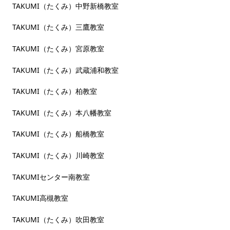
TAKUMI（たくみ）中野新橋教室
TAKUMI（たくみ）三鷹教室
TAKUMI（たくみ）宮原教室
TAKUMI（たくみ）武蔵浦和教室
TAKUMI（たくみ）柏教室
TAKUMI（たくみ）本八幡教室
TAKUMI（たくみ）船橋教室
TAKUMI（たくみ）川崎教室
TAKUMIセンター南教室
TAKUMI高槻教室
TAKUMI（たくみ）吹田教室