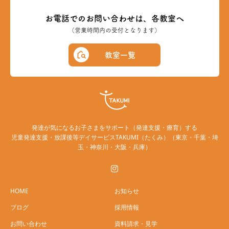
お電話でのお問い合わせは、各教室へ
（営業時間内の受付となります）
教室一覧
発達が気になるお子さまをサポート（発達支援・療育）する
児童発達支援・放課後等デイサービスTAKUMI（たくみ）（東京・千葉・埼
玉・神奈川・大阪・兵庫）
HOME
お知らせ
ブログ
採用情報
お問い合わせ
資料請求・見学