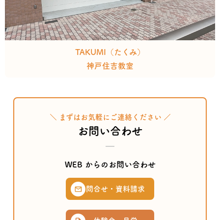
TAKUMI（たくみ）
神戸住吉教室
＼ まずはお気軽にご連絡ください ／
お問い合わせ
WEB からのお問い合わせ
問合せ・資料請求