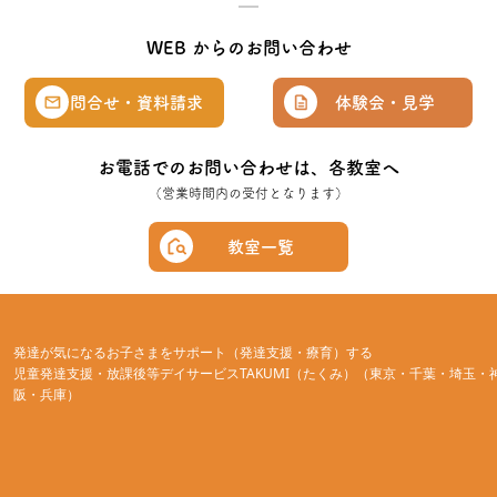
WEB からのお問い合わせ
問合せ・資料請求
体験会・見学
お電話でのお問い合わせは、各教室へ
（営業時間内の受付となります）
教室一覧
発達が気になるお子さまをサポート（発達支援・療育）する
児童発達支援・放課後等デイサービスTAKUMI（たくみ）（東京・千葉・埼玉・
阪・兵庫）