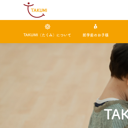
TAKUMI（たくみ）について
就学前のお子様
TA