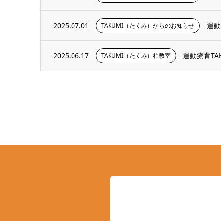
2025.07.01
TAKUMI（たくみ）からのお知らせ
2025.06.17
運動療育TA
TAKUMI（たくみ）柏教室