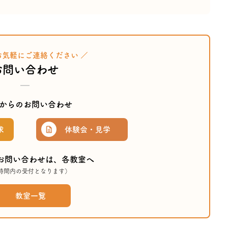
お気軽にご連絡ください ／
お問い合わせ
 からのお問い合わせ
求
体験会・見学
お問い合わせは、各教室へ
時間内の受付となります）
教室一覧