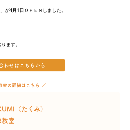
室」が4月1日ＯＰＥＮしました。
。
おります。
合わせはこちらから
教室の詳細はこちら ／
KUMI（たくみ）
原教室