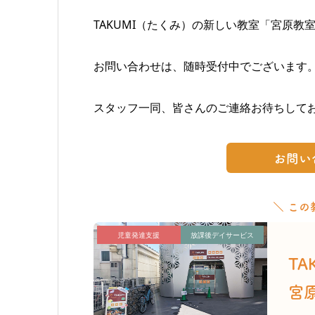
TAKUMI（たくみ）の新しい教室「宮原教
お問い合わせは、随時受付中でございます
スタッフ一同、皆さんのご連絡お待ちして
お問い
＼ この
児童発達支援
放課後デイサービス
TA
宮