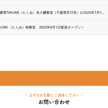
運動療育TAKUMI（たくみ）本八幡教室（千葉県市川市）が2025年7月1日オープン！
KUMI （たくみ）柏教室 2025年8月1日新規オープン！
＼ まずはお気軽にご連絡ください ／
お問い合わせ