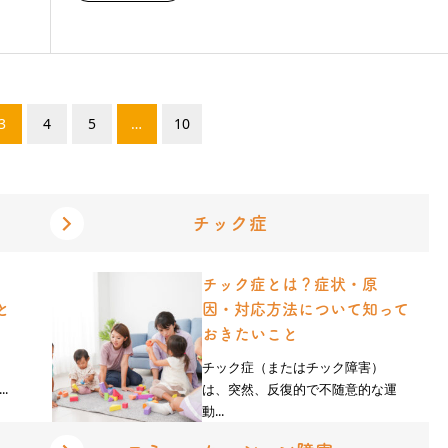
3
4
5
…
10
チック症
チック症とは？症状・原
と
因・対応方法について知って
おきたいこと
チック症（またはチック障害）
.
は、突然、反復的で不随意的な運
動...