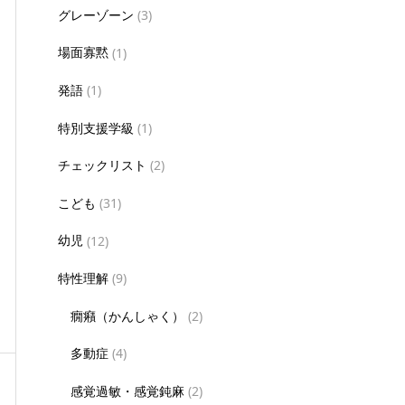
グレーゾーン
(3)
場面寡黙
(1)
発語
(1)
特別支援学級
(1)
チェックリスト
(2)
こども
(31)
幼児
(12)
特性理解
(9)
癇癪（かんしゃく）
(2)
多動症
(4)
感覚過敏・感覚鈍麻
(2)