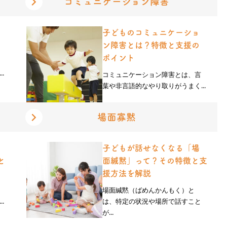
コミュニケーション障害
子どものコミュニケーショ
ン障害とは？特徴と支援の
ポイント
.
コミュニケーション障害とは、言
葉や非言語的なやり取りがうまく...
場面寡黙
子どもが話せなくなる「場
と
面緘黙」って？その特徴と支
援方法を解説
場面緘黙（ばめんかんもく）と
.
は、特定の状況や場所で話すこと
が...