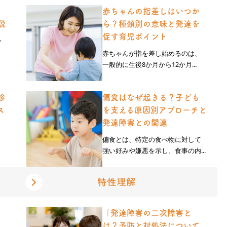
赤ちゃんの指差しはいつか
説
ら？種類別の意味と発達を
促す育児ポイント
か
赤ちゃんが指を差し始めるのは、
一般的に生後8か月から12か月...
診
偏食はなぜ起きる？子ども
ス
を支える原因別アプローチと
発達障害との関連
偏食とは、特定の食べ物に対して
強い好みや嫌悪を示し、食事の内...
特性理解
「発達障害の二次障害と
は？予防と対処法について