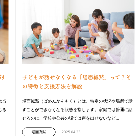
対
子どもが話せなくなる「場面緘黙」って？そ
の特徴と支援方法を解説
は当
場面緘黙（ばめんかんもく）とは、特定の状況や場所で話
じる
すことができなくなる状態を指します。家庭では普通に話
せるのに、学校や公共の場では声を出せないなど...
場面寡黙
2025.04.23