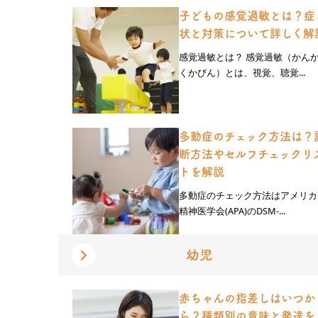
子どもの感覚過敏とは？症
状と対策について詳しく解
感覚過敏とは？ 感覚過敏（かん
くかびん）とは、視覚、聴覚...
多動症のチェック方法は？
断方法やセルフチェックリ
トを解説
多動症のチェック方法はアメリカ
精神医学会(APA)のDSM-...
幼児
赤ちゃんの指差しはいつか
ら？種類別の意味と発達を