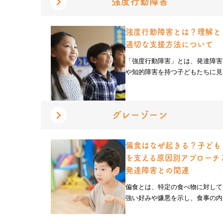
強度行動障害
強度行動障害とは？理解と
適切な支援方法について
「強度行動障害」とは、発達障害
や知的障害を持つ子どもたちに見..
グレーゾーン
偏食はなぜ起きる？子ども
を支える原因別アプローチ
発達障害との関連
偏食とは、特定の食べ物に対して
強い好みや嫌悪を示し、食事の内..