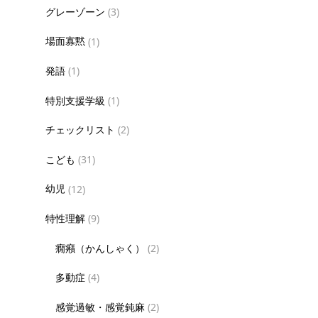
グレーゾーン
(3)
場面寡黙
(1)
発語
(1)
特別支援学級
(1)
チェックリスト
(2)
こども
(31)
幼児
(12)
特性理解
(9)
癇癪（かんしゃく）
(2)
多動症
(4)
感覚過敏・感覚鈍麻
(2)