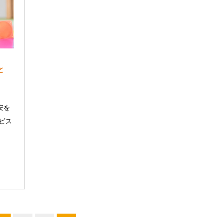
と
安を
ビス