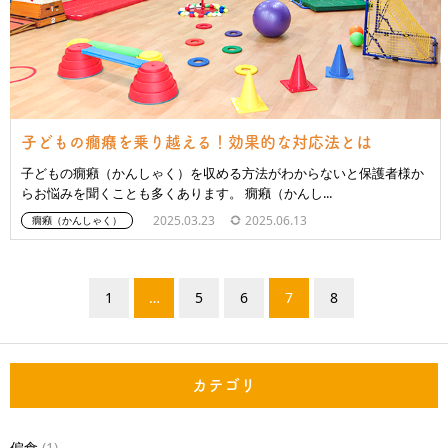
子どもの癇癪を乗り越える！効果的な対応法とは
子どもの癇癪（かんしゃく）を収める方法がわからないと保護者様か
らお悩みを聞くことも多くあります。 癇癪（かんし...
2025.03.23
2025.06.13
癇癪（かんしゃく）
1
…
5
6
7
8
カテゴリ
偏食
(1)