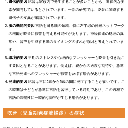
遺伝的要因
吃音は家族内で発生することが多いことから、遺伝的な要
素が関与しているとされています。一部の研究では、吃音に関連する
遺伝子の変異が確認されています。
脳の機能的要因
言語を司る脳の領域、特に左半球の神経ネットワーク
の機能が吃音に影響を与える可能性があります。神経伝達の処理の異
常や、音声を生成する際のタイミングのずれが原因と考えられていま
す。
環境的要因
早期のストレスや心理的なプレッシャーも吃音を引き起こ
す要因となることがあります。例えば、親からの過度な期待や、急速
な言語発達へのプレッシャーが影響を及ぼす場合があります。
発達的要因
吃音は主に2歳から5歳の間に発症することが多いです。こ
の時期は子どもが急速に言語を習得している時期であり、この過程で
言語の流暢性に一時的な障害が生じる場合があります。
吃音（児童期発症流暢症）の症状