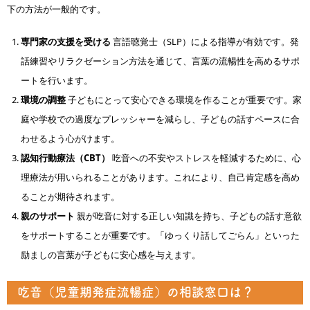
下の方法が一般的です。
専門家の支援を受ける
言語聴覚士（SLP）による指導が有効です。発
話練習やリラクゼーション方法を通じて、言葉の流暢性を高めるサポ
ートを行います。
環境の調整
子どもにとって安心できる環境を作ることが重要です。家
庭や学校での過度なプレッシャーを減らし、子どもの話すペースに合
わせるよう心がけます。
認知行動療法（CBT）
吃音への不安やストレスを軽減するために、心
理療法が用いられることがあります。これにより、自己肯定感を高め
ることが期待されます。
親のサポート
親が吃音に対する正しい知識を持ち、子どもの話す意欲
をサポートすることが重要です。「ゆっくり話してごらん」といった
励ましの言葉が子どもに安心感を与えます。
吃音（児童期発症流暢症）の相談窓口は？