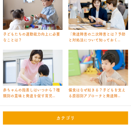
子どもたちの運動能力向上に必要
「発達障害の二次障害とは？予防
なことは？
と対処法について知っておく...
赤ちゃんの指差しはいつから？種
偏食はなぜ起きる？子どもを支え
類別の意味と発達を促す育児...
る原因別アプローチと発達障...
カテゴリ