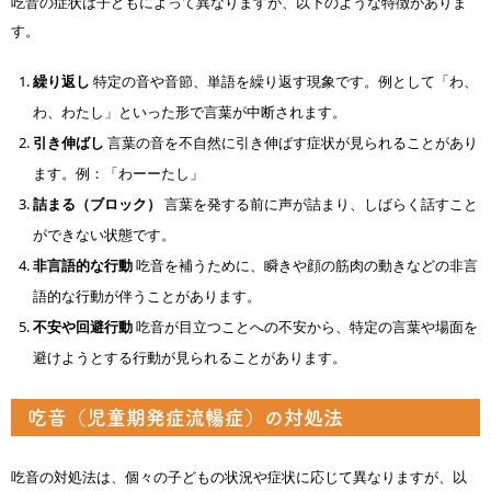
吃音の症状は子どもによって異なりますが、以下のような特徴がありま
す。
繰り返し
特定の音や音節、単語を繰り返す現象です。例として「わ、
わ、わたし」といった形で言葉が中断されます。
引き伸ばし
言葉の音を不自然に引き伸ばす症状が見られることがあり
ます。例：「わーーたし」
詰まる（ブロック）
言葉を発する前に声が詰まり、しばらく話すこと
ができない状態です。
非言語的な行動
吃音を補うために、瞬きや顔の筋肉の動きなどの非言
語的な行動が伴うことがあります。
不安や回避行動
吃音が目立つことへの不安から、特定の言葉や場面を
避けようとする行動が見られることがあります。
吃音（児童期発症流暢症）の対処法
吃音の対処法は、個々の子どもの状況や症状に応じて異なりますが、以