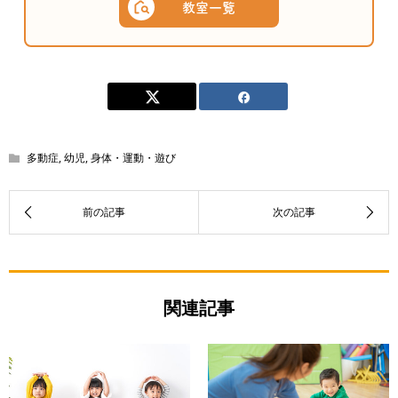
教室一覧
多動症
,
幼児
,
身体・運動・遊び
関連記事